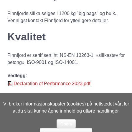
Finnfjords silika selges i 1200 kg "big bags" og bulk.
Vennligst kontakt Finnfjord for ytterligere detaljer.
Kvalitet
Finnfjord er sertifisert iht. NS-EN 13263-1, «silikastøv for
betong», ISO-9001 og ISO-14001.
Vedlegg:
Declaration of Performance 2023.pdf
Vi bruker informasjonskapsler (cookies) på nettstedet vårt for
UTVIKLET AV
ID DESIGN
at du skal kunne åpne innhold og utføre handlinger.
COPYRIGHT © 2026
FINNFJORD AS
Godta